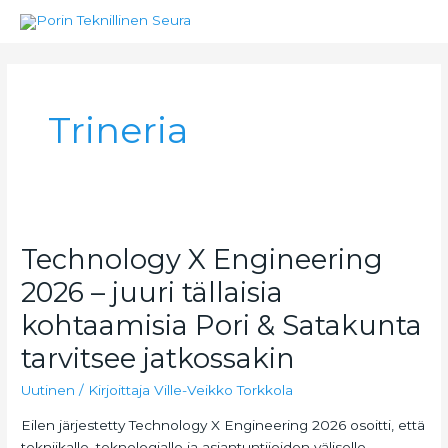
Siirry
sisältöön
Trineria
Technology X Engineering
Technology
X
2026 – juuri tällaisia
Engineering
kohtaamisia Pori & Satakunta
2026
–
tarvitsee jatkossakin
juuri
tällaisia
Uutinen
/ Kirjoittaja
Ville-Veikko Torkkola
kohtaamisia
Eilen järjestetty Technology X Engineering 2026 osoitti, että
Pori
tekniikalle, teknologialle ja asiantuntijoiden väliselle