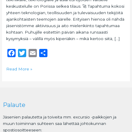
&
keskustelulle on Porissa selkeä tilaus. 🚀 Tapahtuma kokosi
Satakunta
yhteen teknologian, teollisuuden ja tulevaisuuden tekijöitä
tarvitsee
ajankohtaisten teemojen äärelle. Erityisen hienoa oli nähdä
jatkossakin
jäsenistömme aktiivisuus ja aito mielenkiinto tapahtumaa
kohtaan. Puhujille esitettiin päivän aikana runsaasti
kysymyksiä – välillä myös kiperiäkin – mikä kertoo siitä, […]
F
T
E
S
a
w
m
h
c
i
a
a
Read More »
e
t
i
r
b
t
l
e
o
e
o
r
Palaute
k
Jäsenien palautetta ja toiveita mm. excursio -paikkojen ja
muun toiminnan suhteen saa lähettää johtokunnan
spostiosoitteeseen: