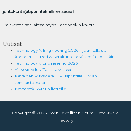
johtokunta(at)porinteknillinenseura.fi.
Palautetta saa laittaa myös Facebookin kautta
Uutiset
Technology X Engineering 2026 – juuri tällaisia
kohtaamisia Pori & Satakunta tarvitsee jatkossakin
Technology x Engineering 2026
Yritysvierailu UTU:lla, Ulvilassa
Keväinen yritysvierailu Plusprintille, Ulvilan
toimipisteeseen
Kevätretki Yyterin lietteille
Copyright © 2026 Porin Teknillinen Seura |
Toteutus Z-
Factory