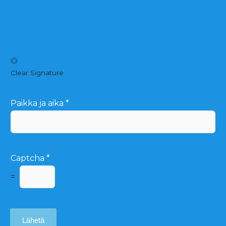
Clear Signature
Paikka ja aika
*
Captcha
*
=
Lähetä