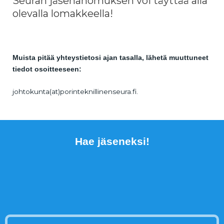
Seuran jäsenanomuksen voi täyttää alla
olevalla lomakkeella!
Muista pitää yhteystietosi ajan tasalla, lähetä muuttuneet
tiedot osoitteeseen:
johtokunta(at)porinteknillinenseura.fi.
Hae jäseneksi!