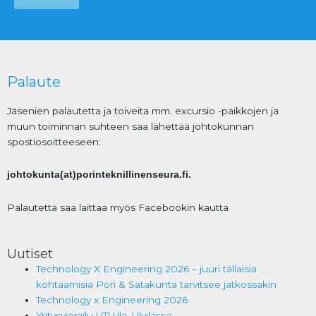
Palaute
Jäsenien palautetta ja toiveita mm. excursio -paikkojen ja
muun toiminnan suhteen saa lähettää johtokunnan
spostiosoitteeseen:
johtokunta(at)porinteknillinenseura.fi.
Palautetta saa laittaa myös Facebookin kautta
Uutiset
Technology X Engineering 2026 – juuri tällaisia
kohtaamisia Pori & Satakunta tarvitsee jatkossakin
Technology x Engineering 2026
Yritysvierailu UTU:lla, Ulvilassa