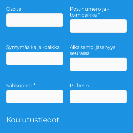
Osoite
Postinumero ja -
toimipaikka
*
Syntymäaika ja -paikka
Aikaisempi jäsenyys
seurassa
Sähköposti
*
Puhelin
Koulutustiedot