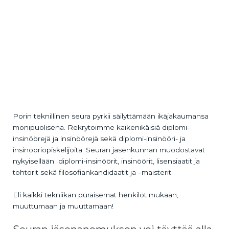
Porin teknillinen seura pyrkii säilyttämään ikäjakaumansa
monipuolisena. Rekrytoimme kaikenikäisiä diplomi-
insinöörejä ja insinöörejä sekä diplomi-insinööri- ja
insinööriopiskelijoita. Seuran jäsenkunnan muodostavat
nykyisellään diplomi-insinöörit, insinöörit, lisensiaatit ja
tohtorit sekä filosofiankandidaatit ja –maisterit.
Eli kaikki tekniikan puraisemat henkilöt mukaan,
muuttumaan ja muuttamaan!