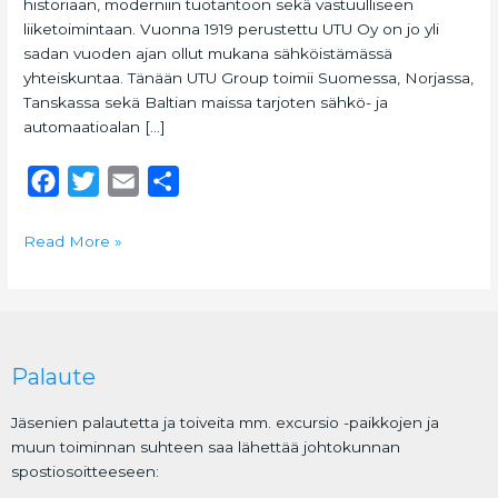
historiaan, moderniin tuotantoon sekä vastuulliseen
liiketoimintaan. Vuonna 1919 perustettu UTU Oy on jo yli
sadan vuoden ajan ollut mukana sähköistämässä
yhteiskuntaa. Tänään UTU Group toimii Suomessa, Norjassa,
Tanskassa sekä Baltian maissa tarjoten sähkö- ja
automaatioalan […]
F
T
E
S
a
w
m
h
c
i
a
a
Read More »
e
t
i
r
b
t
l
e
o
e
o
r
Palaute
k
Jäsenien palautetta ja toiveita mm. excursio -paikkojen ja
muun toiminnan suhteen saa lähettää johtokunnan
spostiosoitteeseen: