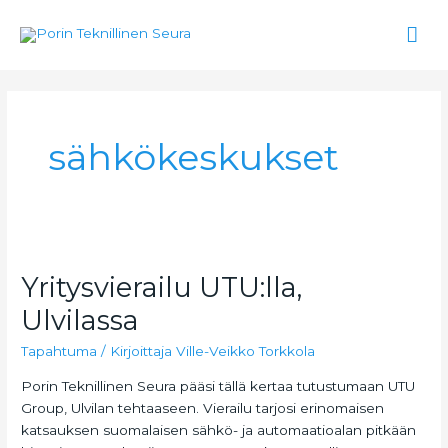
Siirry
Pää
sisältöön
sähkökeskukset
Yritysvierailu UTU:lla,
Yritysvierailu
UTU:lla,
Ulvilassa
Ulvilassa
Tapahtuma
/ Kirjoittaja
Ville-Veikko Torkkola
Porin Teknillinen Seura pääsi tällä kertaa tutustumaan UTU
Group, Ulvilan tehtaaseen. Vierailu tarjosi erinomaisen
katsauksen suomalaisen sähkö- ja automaatioalan pitkään