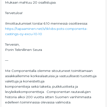
Mukaan mahtuu 20 osallistujaa.
Tervetuloa!
Ilmoittautumiset torstai 6.10 mennessä osoitteessa:
https://tapaaminen.net/s/tk1vb
s-pots-componenta-
castings-oy-
excu-10-10
Terveisin,
Porin Teknillinen Seura
—
Me Componentalla olemme sitoutuneet toimittamaan
asiakkaillemme korkealaatuisia ja vastuullisesti tuotettuja
valettuja ja koneistettuja
komponentteja sekä takeita, putkituotteita ja
levyleikekomponentteja. Componentan rautavalujen
historia alkoi 200 vuotta sitten Suomen vanhimmasta
edelleen toiminnassa olevassa valimosta.