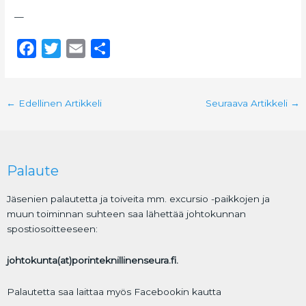
—
F
T
E
S
a
w
m
h
c
i
a
a
←
Edellinen Artikkeli
Seuraava Artikkeli
→
e
t
i
r
b
t
l
e
o
e
o
r
Palaute
k
Jäsenien palautetta ja toiveita mm. excursio -paikkojen ja
muun toiminnan suhteen saa lähettää johtokunnan
spostiosoitteeseen:
johtokunta(at)porinteknillinenseura.fi.
Palautetta saa laittaa myös Facebookin kautta