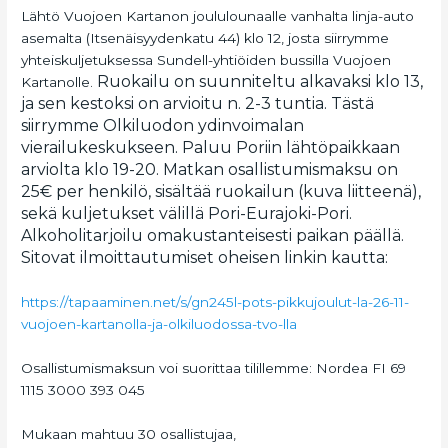
Lähtö Vuojoen Kartanon joululounaalle vanhalta linja-auto
asemalta (Itsenäisyydenkatu 44) klo 12, josta siirrymme
yhteiskuljetuksessa Sundell-yhtiöiden bussilla Vuojoen
Ruokailu on suunniteltu alkavaksi klo 13,
Kartanolle.
ja sen kestoksi on arvioitu n. 2-3 tuntia. Tästä
siirrymme Olkiluodon ydinvoimalan
vierailukeskukseen. Paluu Poriin lähtöpaikkaan
arviolta klo 19-20. Matkan osallistumismaksu on
25€ per henkilö, sisältää ruokailun (kuva liitteenä),
sekä kuljetukset välillä Pori-Eurajoki-Pori.
Alkoholitarjoilu omakustanteisesti paikan päällä.
Sitovat ilmoittautumiset oheisen linkin kautta:
https://tapaaminen.net/s/gn245l-pots-pikkujoulut-la-26-11-
vuojoen-kartanolla-ja-olkiluodossa-tvo-lla
Osallistumismaksun voi suorittaa tilillemme: Nordea FI 69
1115 3000 393 045
Mukaan mahtuu 30 osallistujaa,