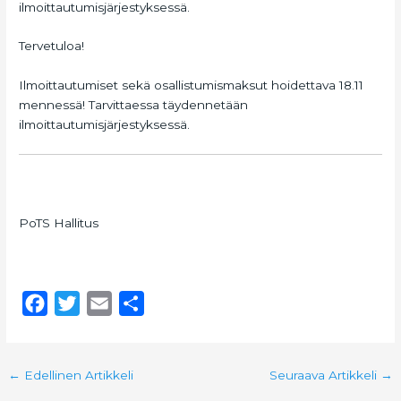
ilmoittautumisjärjestyksessä.
Tervetuloa!
Ilmoittautumiset sekä osallistumismaksut hoidettava 18.11
mennessä! Tarvittaessa täydennetään
ilmoittautumisjärjestyksessä.
PoTS Hallitus
F
T
E
S
a
w
m
h
c
i
a
a
←
Edellinen Artikkeli
Seuraava Artikkeli
→
e
t
i
r