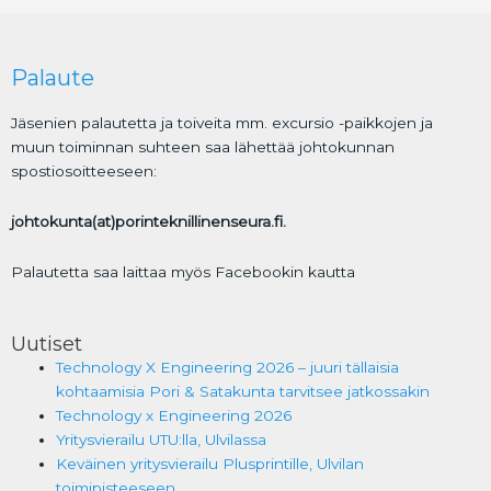
b
t
l
e
o
e
o
r
Palaute
k
Jäsenien palautetta ja toiveita mm. excursio -paikkojen ja
muun toiminnan suhteen saa lähettää johtokunnan
spostiosoitteeseen:
johtokunta(at)porinteknillinenseura.fi.
Palautetta saa laittaa myös Facebookin kautta
Uutiset
Technology X Engineering 2026 – juuri tällaisia
kohtaamisia Pori & Satakunta tarvitsee jatkossakin
Technology x Engineering 2026
Yritysvierailu UTU:lla, Ulvilassa
Keväinen yritysvierailu Plusprintille, Ulvilan
toimipisteeseen