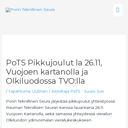
Siirry
Pää
sisältöön
PoTS Pikkujoulut la 26.11,
Vuojoen kartanolla ja
Olkiluodossa TVO:lla
/
Tapahtuma
,
Uutinen
/ Kirjoittaja
PoTS - Juuso Jusi
Porin Teknillinen Seura järjestää pikkujoulut yhteistyössä
Rauman Teknillisen Seuran kanssa lauantaina 26.11.
Vuojoen Kartanolla, sekä samassa yhteydessä vierailun
Olkiluodon ydinvoimalan vierailukeskukseen.